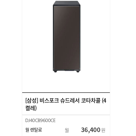
[삼성] 비스포크 슈드레서 코타차콜 (4
켤레)
DJ40CB9600CE
36,400
월 렌탈료
월
원