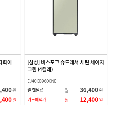
코타화이
[삼성] 비스포크 슈드레서 새틴 세이지
그린 (4켤레)
DJ40CB9600NE
,400
36,400
원
월 렌탈료
월
원
,400
12,400
원
카드혜택가
월
원