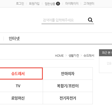
로그인
회원가입
마이페이지
고객센터
찜한상품
0
인터넷
최근 본
HOME
생활가전
슈드레서
없음
슈드레서
안마의자
TV
복합기/프린터
로잉머신
전기자전거