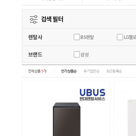
검색 필터
렌탈사
BS렌탈
LG헬
브랜드
삼성
전체상품
5
개
인기상품순
후기많은순
최근등록순