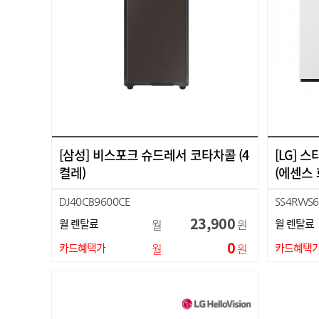
[삼성] 비스포크 슈드레서 코타차콜 (4
[LG]
켤레)
(에센스
DJ40CB9600CE
SS4RWS6
23,900
월 렌탈료
월
원
월 렌탈료
0
카드혜택가
월
원
카드혜택