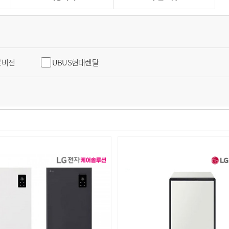
로비전
UBUS현대렌탈