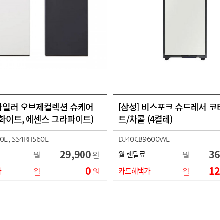
 스타일러 오브제컬렉션 슈케어
[삼성] 비스포크 슈드레서 
 화이트, 에센스 그라파이트)
트/차콜 (4켤레)
0E, SS4RHS60E
DJ40CB9600WE
29,900
36
월
원
월 렌탈료
월
0
12
가
월
원
카드혜택가
월