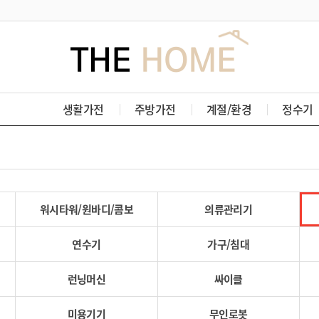
생활가전
주방가전
계절/환경
정수기
워시타워/원바디/콤보
의류관리기
연수기
가구/침대
런닝머신
싸이클
미용기기
무인로봇