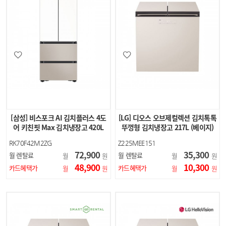
[삼성] 비스포크 AI 김치플러스 4도
[LG] 디오스 오브제컬렉션 김치톡톡
어 키친핏 Max 김치냉장고 420L
뚜껑형 김치냉장고 217L (베이지)
(에센셜 화이트…
RK70F42M2ZG
Z225MEE151
72,900
35,300
월 렌탈료
월 렌탈료
월
원
월
원
48,900
10,300
카드혜택가
카드혜택가
월
원
월
원