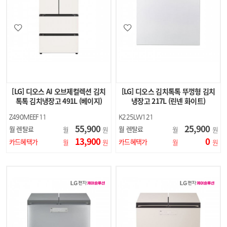
[LG] 디오스 AI 오브제컬렉션 김치
[LG] 디오스 김치톡톡 뚜껑형 김치
톡톡 김치냉장고 491L (베이지)
냉장고 217L (린넨 화이트)
Z490MEEF11
K225LW121
55,900
25,900
월 렌탈료
월 렌탈료
월
원
월
원
13,900
0
카드혜택가
카드혜택가
월
원
월
원