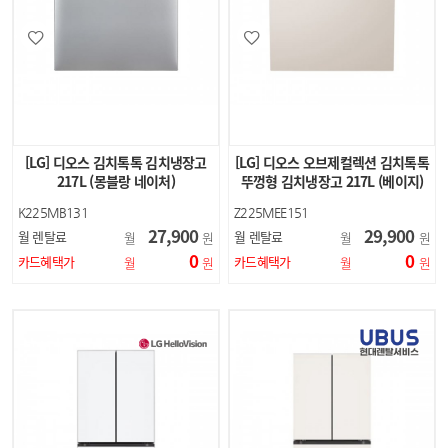
[LG] 디오스 김치톡톡 김치냉장고
[LG] 디오스 오브제컬렉션 김치톡톡
217L (몽블랑 네이처)
뚜껑형 김치냉장고 217L (베이지)
K225MB131
Z225MEE151
27,900
29,900
월 렌탈료
월 렌탈료
월
원
월
원
0
0
카드혜택가
카드혜택가
월
원
월
원