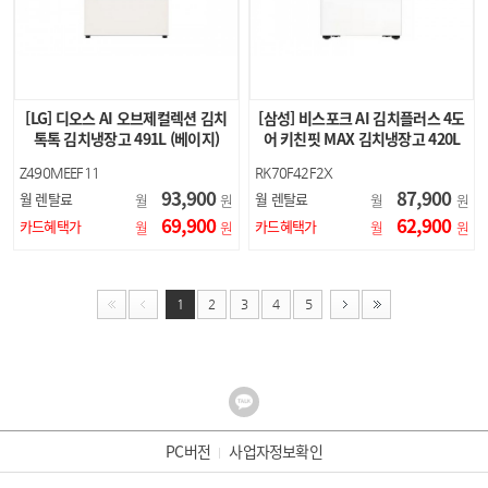
[LG] 디오스 AI 오브제컬렉션 김치
[삼성] 비스포크 AI 김치플러스 4도
톡톡 김치냉장고 491L (베이지)
어 키친핏 MAX 김치냉장고 420L
(새틴 화이트)
Z490MEEF11
RK70F42F2X
93,900
87,900
월 렌탈료
월 렌탈료
월
원
월
원
69,900
62,900
카드혜택가
카드혜택가
월
원
월
원
1
2
3
4
5
PC버전
사업자정보확인