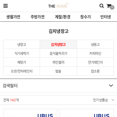
0
생활가전
주방가전
계절/환경
정수기
인터넷
김치냉장고
냉장고
김치냉장고
냉동고
식기세척기
음식물처리기
커피머신
제빙기
와인셀러
전기레인지
오븐/전자레인지
밥솥
업소용
검색필터
전체
142
개
인기상품순