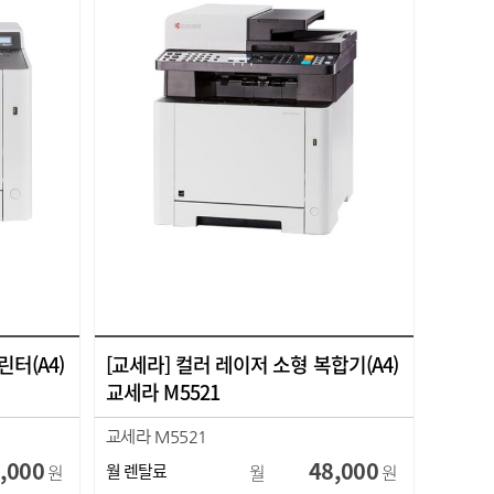
린터(A4)
[교세라] 컬러 레이저 소형 복합기(A4)
교세라 M5521
교세라 M5521
,000
48,000
원
월 렌탈료
월
원