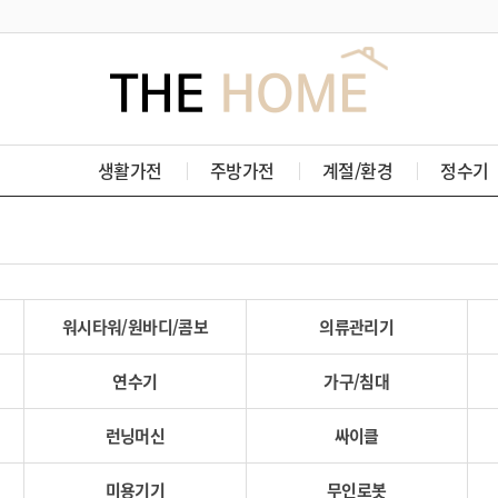
생활가전
주방가전
계절/환경
정수기
워시타워/원바디/콤보
의류관리기
연수기
가구/침대
런닝머신
싸이클
미용기기
무인로봇