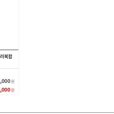
컬러복합
,000
원
,000
원