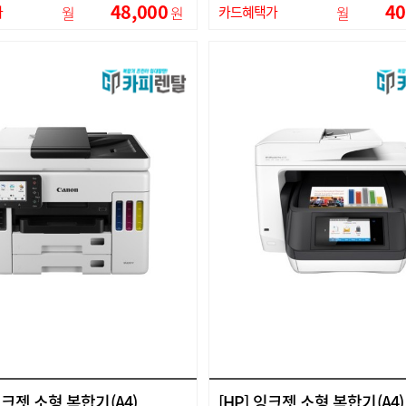
48,000
40
가
월
원
카드혜택가
월
잉크젯 소형 복합기(A4)
[HP] 잉크젯 소형 복합기(A4) 