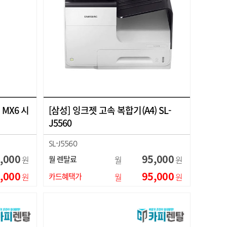
 MX6 시
[삼성] 잉크젯 고속 복합기(A4) SL-
J5560
SL-J5560
HP-477
,000
95,000
원
월 렌탈료
월
원
,000
95,000
원
카드혜택가
월
원