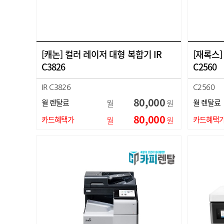
[캐논] 컬러 레이저 대형 복합기 IR
[재록스
C3826
C2560
IR C3826
C2560
80,000
월 렌탈료
월
원
월 렌탈료
80,000
카드혜택가
월
원
카드혜택