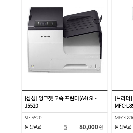
[삼성] 잉크젯 고속 프린터(A4) SL-
[브라더]
J5520
MFC-L8
SL-J5520
MFC-L8
HP-452
80,000
월 렌탈료
월
원
월 렌탈료