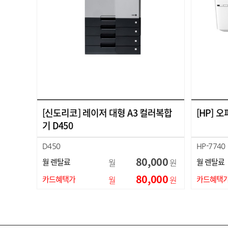
[신도리코] 레이저 대형 A3 컬러복합
[HP] 
기 D450
D450
HP-7740
80,000
월 렌탈료
월
원
월 렌탈료
80,000
카드혜택가
월
원
카드혜택