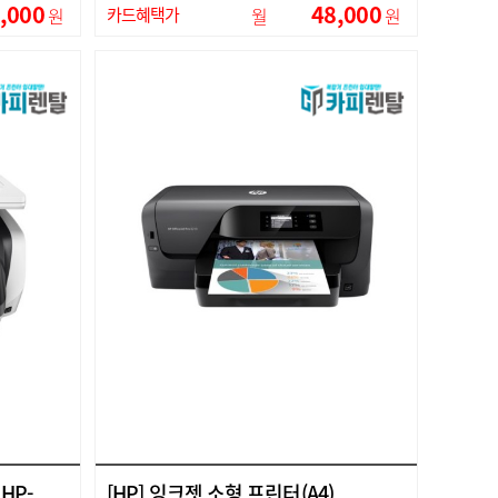
,000
48,000
원
카드혜택가
월
원
HP-
[HP] 잉크젯 소형 프린터(A4)