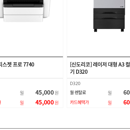
오피스젯 프로 7740
[신도리코] 레이저 대형 A3 
기 D320
D320
45,000
60
월
원
월 렌탈료
월
45,000
60
가
월
원
카드혜택가
월