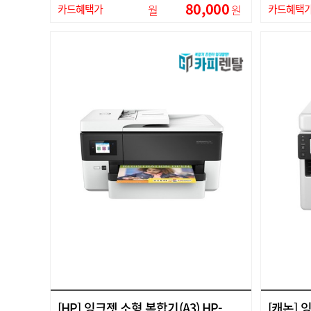
80,000
카드혜택가
월
원
카드혜택
[HP] 잉크젯 소형 복합기(A3) HP-
[캐논] 