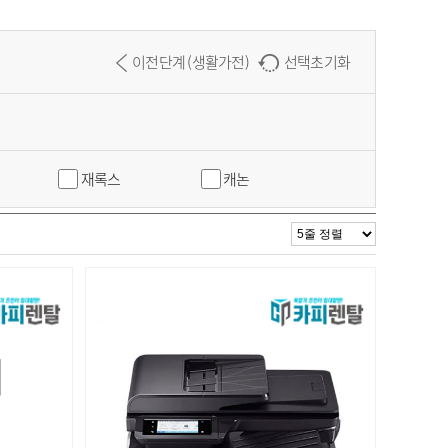
이전단계 (생활가전)
선택초기화
재록스
캐논