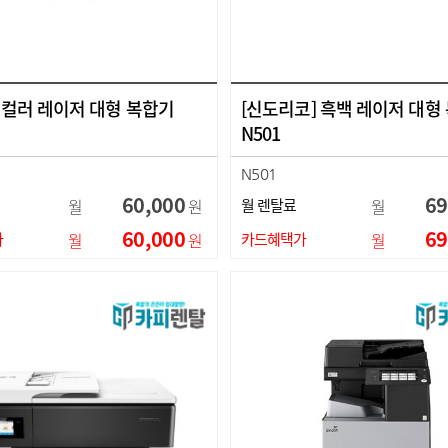
] 컬러 레이저 대형 복합기
[신도리코] 흑백 레이저 대형
N501
N501
60,000
69
월
원
월 렌탈료
월
60,000
69
가
월
원
카드혜택가
월