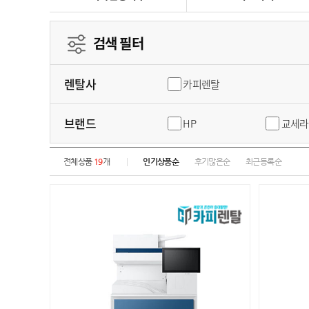
검색 필터
렌탈사
카피렌탈
브랜드
HP
교세라
전체상품
19
개
인기상품순
후기많은순
최근등록순