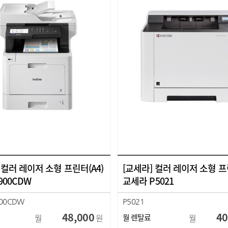
 컬러 레이저 소형 프린터(A4)
[교세라] 컬러 레이저 소형 프
900CDW
교세라 P5021
900CDW
P5021
48,000
40
월
원
월 렌탈료
월