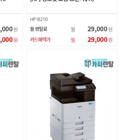
HP-8210
,000
29,000
원
월 렌탈료
월
원
,000
29,000
원
카드혜택가
월
원