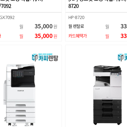
/7092
8720
GX7092
HP-8720
35,000
33
월
원
월 렌탈료
월
35,000
33
가
월
원
카드혜택가
월