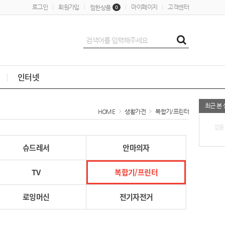
로그인
회원가입
마이페이지
고객센터
찜한상품
0
인터넷
최근 본
HOME
생활가전
복합기/프린터
없음
슈드레서
안마의자
TV
복합기/프린터
로잉머신
전기자전거