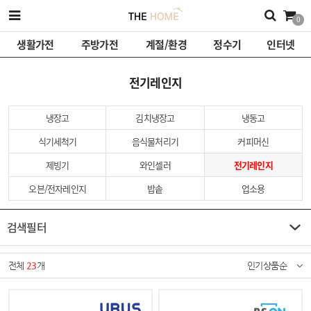
0
생활가전
주방가전
계절/환경
정수기
인터넷
전기레인지
냉장고
김치냉장고
냉동고
식기세척기
음식물처리기
커피머신
제빙기
와인셀러
전기레인지
오븐/전자레인지
밥솥
업소용
검색필터
전체
23
개
인기상품순