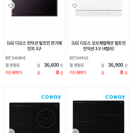
[LG] 디오스 인덕션 빌트인 전기레
[LG] 디오스 오브제컬렉션 빌트인
인지 3구
인덕션 3구 (4컬러)
BEF3AMB4E
BEF3ANHLE
BEF3ANBLE
36,600
36,900
월 렌탈료
월 렌탈료
월
원
월
원
BEF3ANPLE
0
0
BEF3ANSLE
카드혜택가
카드혜택가
월
원
월
원