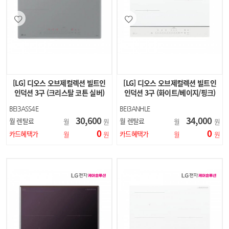
[LG] 디오스 오브제컬렉션 빌트인
[LG] 디오스 오브제컬렉션 빌트인
인덕션 3구 (크리스탈 코튼 실버)
인덕션 3구 (화이트/베이지/핑크)
BEI3ASS4E
BEI3ANHLE
BEI3ANBLE
30,600
34,000
월 렌탈료
월 렌탈료
월
원
월
원
BEI3ANPLE
0
0
카드혜택가
카드혜택가
월
원
월
원