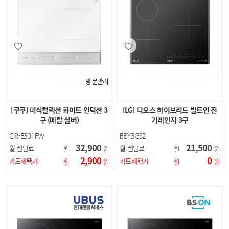
방문관리
[쿠쿠] 미식컬렉션 화이트 인덕션 3
[LG] 디오스 하이브리드 빌트인 전
구 (메탈 실버)
기레인지 3구
CIR-E301FW
BEY3GS2
32,900
21,500
월 렌탈료
월 렌탈료
월
원
월
원
2,900
0
카드혜택가
카드혜택가
월
원
월
원