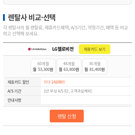
렌탈사 비교·선택
각 렌탈사의 월 렌탈료, 제휴카드혜택, A/S기간, 약정기간, 혜택 등 비교
하고 선택해 보세요.
LG헬로비전
제휴카드 보기
60개월
48개월
36개월
월
53,300
원
월
63,800
원
월
81,400
원
제휴카드 할인
최대
24,000
원
A/S 기간
1년 무상 A/S (단, 고객과실제외)
안내사항
렌탈 신청