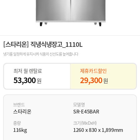
[스타리온] 직냉식냉장고_1110L
냉기를 일정하게 유지시켜 식품의 신선도를 높여줍니다
최저 월 렌탈료
제휴카드할인
53,300
29,300
원
원
브랜드
모델명
스타리온
SR-E45BAR
중량
크기(WxDxH)
116kg
1260 x 830 x 1,899mm