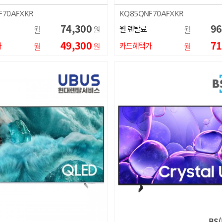
F70AFXKR
KQ85QNF70AFXKR
74,300
96
월
원
월 렌탈료
월
49,300
71
가
월
원
카드혜택가
월
BS(