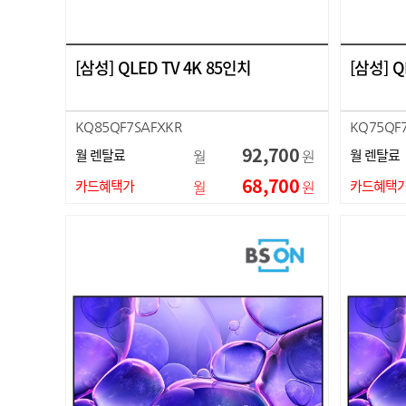
[삼성] QLED TV 4K 85인치
[삼성] Q
KQ85QF7SAFXKR
KQ75QF
92,700
월 렌탈료
월
원
월 렌탈료
68,700
카드혜택가
월
원
카드혜택