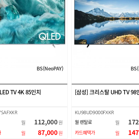
BS(NeoPAY)
BS(
LED TV 4K 85인치
[삼성] 크리스탈 UHD TV 9
7SAFXKR
KU98UD9000FXKR
112,000
172
월
원
월 렌탈료
월
87,000
147
가
월
원
카드혜택가
월