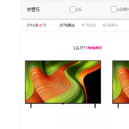
브랜드
LG
LG케
전체상품
82
개
인기상품순
후기많은순
최근등록순