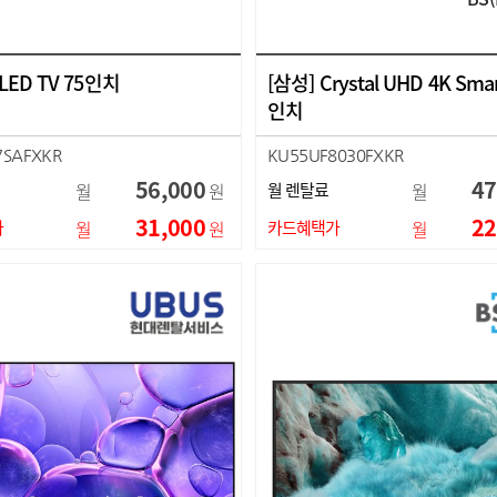
LED TV 75인치
[삼성] Crystal UHD 4K Smar
인치
7SAFXKR
KU55UF8030FXKR
56,000
47
월
원
월 렌탈료
월
31,000
22
가
월
원
카드혜택가
월