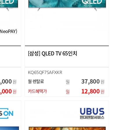
NeoPAY)
[삼성] QLED TV 65인치
KQ65QF7SAFXKR
,000
37,800
원
월 렌탈료
월
원
,000
12,800
원
카드혜택가
월
원