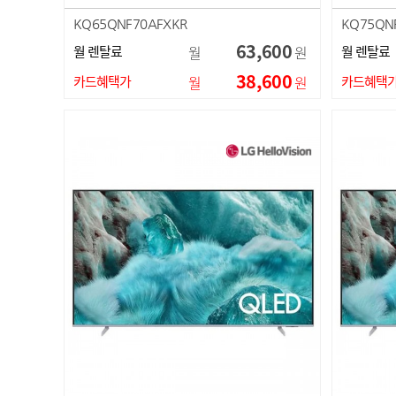
KQ65QNF70AFXKR
KQ75QN
63,600
월 렌탈료
월
원
월 렌탈료
38,600
카드혜택가
월
원
카드혜택