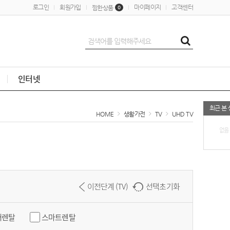
로그인
회원가입
마이페이지
고객센터
찜한상품
0
인터넷
최근 본
HOME
생활가전
TV
UHD TV
없음
이전단계 (TV)
선택초기화
대렌탈
스마트렌탈