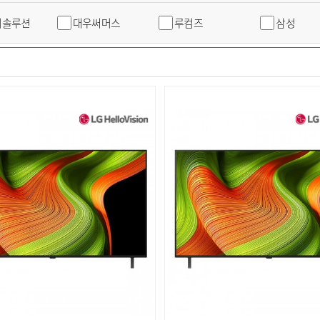
어솔루션
대우써머스
루컴즈
삼성