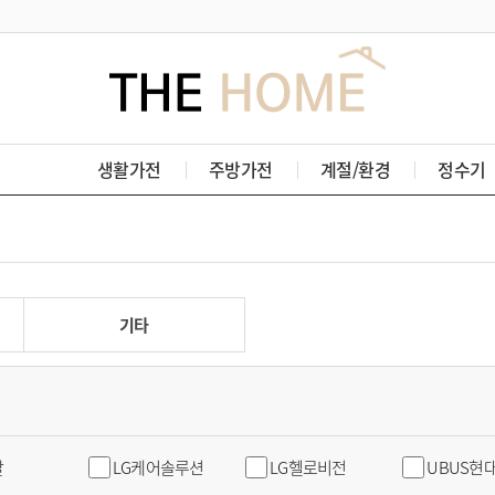
생활가전
주방가전
계절/환경
정수기
기타
탈
LG케어솔루션
LG헬로비전
UBUS현