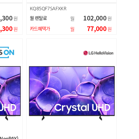
KQ85QF7SAFXKR
,300
102,000
원
월 렌탈료
월
원
,300
77,000
원
카드혜택가
월
원
NeoPAY)