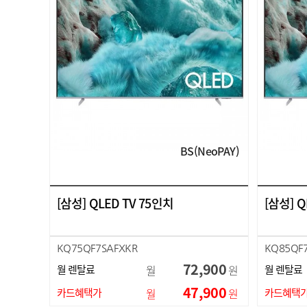
BS(NeoPAY)
[삼성] QLED TV 75인치
[삼성] Q
KQ75QF7SAFXKR
KQ85QF
72,900
월 렌탈료
월
원
월 렌탈료
47,900
카드혜택가
월
원
카드혜택