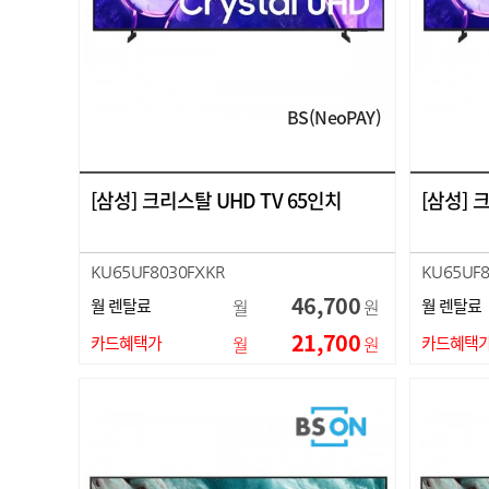
BS(NeoPAY)
[삼성] 크리스탈 UHD TV 65인치
[삼성] 
KU65UF8030FXKR
KU65UF8
46,700
월 렌탈료
월
원
월 렌탈료
21,700
카드혜택가
월
원
카드혜택