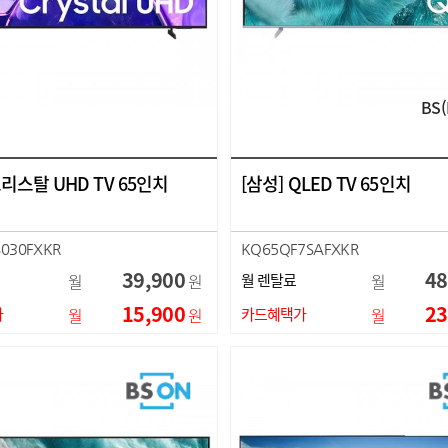
BS(
크리스탈 UHD TV 65인치
[삼성] QLED TV 65인치
030FXKR
KQ65QF7SAFXKR
39,900
48
월
원
월 렌탈료
월
15,900
23
가
월
원
카드혜택가
월