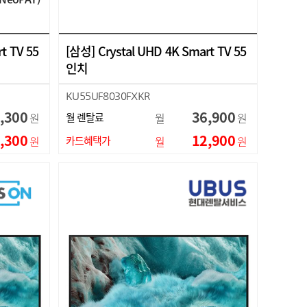
t TV 55
[삼성] Crystal UHD 4K Smart TV 55
인치
KU55UF8030FXKR
,300
36,900
원
월 렌탈료
월
원
,300
12,900
원
카드혜택가
월
원