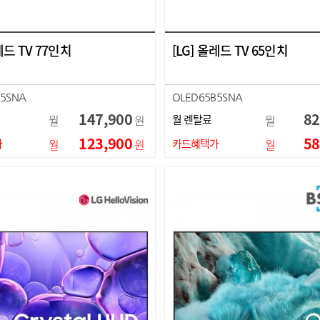
레드 TV 77인치
[LG] 올레드 TV 65인치
B5SNA
OLED65B5SNA
147,900
82
월
원
월 렌탈료
월
123,900
58
가
월
원
카드혜택가
월