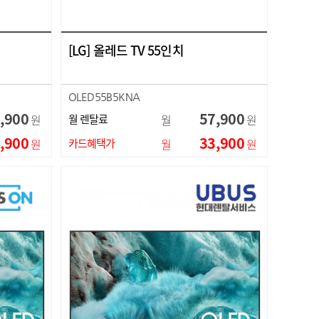
[LG] 올레드 TV 55인치
OLED55B5KNA
,900
57,900
원
월 렌탈료
월
원
,900
33,900
원
카드혜택가
월
원