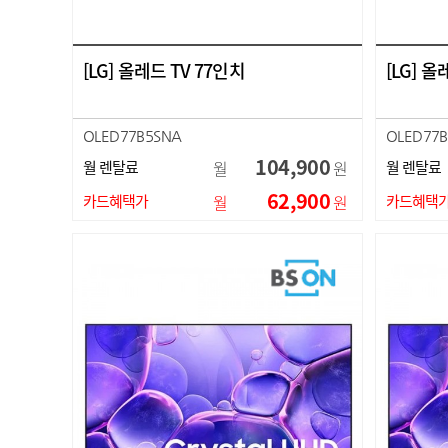
[LG] 올레드 TV 77인치
[LG] 올
OLED77B5SNA
OLED77
104,900
월 렌탈료
월
원
월 렌탈료
62,900
카드혜택가
월
원
카드혜택