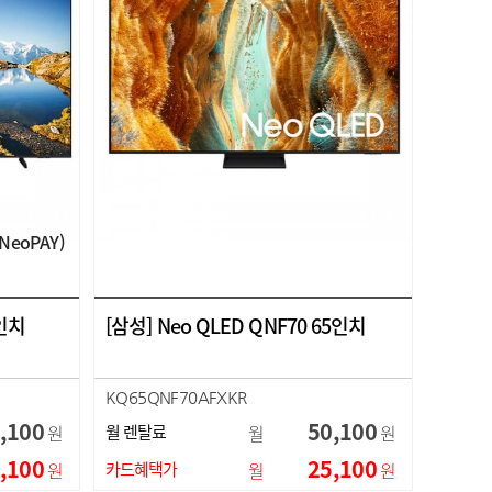
NeoPAY)
8인치
[삼성] Neo QLED QNF70 65인치
KQ65QNF70AFXKR
,100
50,100
원
월 렌탈료
월
원
,100
25,100
원
카드혜택가
월
원